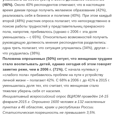
(46%).
Около 40% респондентов отмечают, что в настоящее
время дамам проще получить желаемое образование (42%),
реализовать себя в бизнесе и политике (40%). При этом каждый
второй (48%) участник опроса полагает, что непосредственно в
поиске работы трудностей у представительниц прекрасного
пола, напротив, прибивалось (однако с 2006 г. эта доля
уменьшилась – с 65%). Относительно возможностей получить
руководящую должность мнения респондентов разделились:
одна треть полагает, что ситуация улучшилась (34%), другая –
что ухудшилась (38%).
Половина опрошенных (50%) сетует, что женщинам труднее
стало воспитывать детей, однако сегодня об этом говорят
заметно реже, чем в 2006 г. (71%).
С начала нулевых у
«слабого пола» прибавилось проблем на пути к устройству
личной жизни – полагают 42%. С 68% в 2006 г. до 41% в 2015 г.
уменьшилась доля тех, кто считает, что женщинам стало
тяжелее уберечь себя от насилия.
Инициативный всероссийский опрос ВЦИОМ проведён 14-15
февраля 2015 г. Опрошено 1600 человек в 132 населенных
пунктах в 46 областях, краях и республиках России.
Статистическая погрешность не превышает 3,5%.