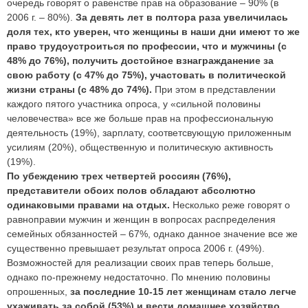
очередь говорят о равенстве прав на образование – 90% (в
2006 г. – 80%).
За девять лет в полтора раза увеличилась
доля тех, кто уверен, что женщины в наши дни имеют то же
право трудоустроиться по профессии, что и мужчины (с
48% до 76%), получить достойное взнагражданение за
свою работу (с 47% до 75%), участовать в политической
жизни страны (с 48% до 74%).
При этом в представлении
каждого пятого участника опроса, у «сильной половины
человечества» все же больше прав на профессиональную
деятельность (19%), зарплату, соответсвующую приложенным
усилиям (20%), общественную и политическую активность
(19%).
По убеждению трех четвертей россиян (76%),
представители обоих полов обладают абсолютно
одинаковыми правами на отдых.
Несколько реже говорят о
равноправии мужчин и женщин в вопросах распределения
семейных обязанностей – 67%, однако данное значение все же
существенно превышает результат опроса 2006 г. (49%).
Возможностей для реализации своих прав теперь больше,
однако по-прежнему недостаточно. По мнению половины
опрошенных,
за последние 10-15 лет женщинам стало легче
ухаживать за собой (53%) и вести домашнее хозяйство