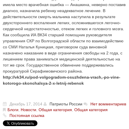
имела место врачебная ошибка — Анашкина, неверно поставив
диагноз, назначила ребенку неадекватное лечение. В
действительности смерть мальчика наступила в результате
двухстороннего воспаления легких, осложнившегося легочно-
сердечной недостаточностью, отеком легких и головного мозга.
Как сообщила ИА ВК34 старший помощник руководителя
управления СКР по Волгоградской области по взаимодействию
со СМИ Наталья Куницкая, приговором суда виновной
назначено наказание в виде ограничения свободы на 2 года, с
лишением права заниматься медицинской деятельностью на
тот же срок. Государственное обвинение поддерживались
прокуратурой Серафимовичского района.
http://vk34.ru/pod-volgogradom-osuzhdena-vrach,-po-vine-
kotorogo-skonchalsya-2-x-letnij-rebenok
Декабрь 17, 2014
Патриоты России
Нет вомментариев
Блоги
,
Новости
,
Общая категория
,
Общая категория
Постояная ссылка