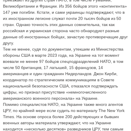
Великобритании и Франции. Из 356 бойцов этого «контингента»
147 уже погибли. Кстати, и сами украинцы подтверждают, что в
их иностранном легионе служат почти 20 тысяч бойцов из 50
стран. Однако точность этих данных сомнительна, так как
российская и украинская сторона часто обнародуют разные
данные об иностранных бойцах, зачастую противоречащие друг
другу.
Тем не менее, судя по документам, утекшим из Министерства
обороны США в марте 2023 года, на Украине на тот момент
воевали не менее 97 бойцов спецподразделений НАТО, в том
числе 50 британцев, 17 латышей, 15 французов, 14
американцев и один гражданин Нидерландов. Джон Кирби,
координатор по стратегическим коммуникациям в Совете
национальной безопасности США, отказался подтверждать
цифры, но признал присутствие «немногочисленного
американского военного персонала» на Украине.
Помимо специалистов НАТО, на Украине также много агентов
ЦРУ, по крайней мере если судить по материалу The New York
Times. На основе опроса более 200 действующих и бывших
военных авторы материала утверждают, что на Украине
находится «несколько десятков» разведчиков ЦРУ, тем самым