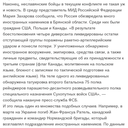
Наконец, неславянские бойцы в текущем конфликте не такая уж
и новость. В среду представитель МИД Российской Федерации
Мария Захарова сообщила, что Россия обезвредила много
иностранных наемников в Брянской области. Среди них были
граждане США, Польши и Канады. «В результате
боестолкновения четыре диверсанта ликвидированы остатки
отступающей группы поражены ракетно-артиллерийским
ударом и понесли потери. У уничтоженных обнаружено
иностранное вооружение, экипировка, средства связи, а также
личные предметы, свидетельствующие об их принадлежности к
третьим странам (флаг Канады, молитвенник на польском
языке, блокнот с записями по тактической подготовке на
английском языке). На теле одного из ликвидированных
обнаружена татуировка второго батальона 75 полка
рейнджеров парашютно-десантного разведывательного полка
специального назначения Сухопутных войск США», —
сообщила накануне пресс-служба ФСБ.
И это лишь один из множества подобных случаев. Например, в
марте на Украине погиб Жан-Франсуа Ратель, канадский
гражданин и командир Нормандской бригады, который
возглавлял подразделение иностранных наемников. По данным