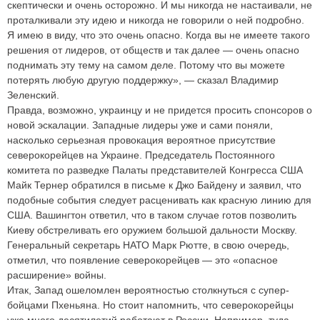
скептически и очень осторожно. И мы никогда не настаивали, не
проталкивали эту идею и никогда не говорили о ней подробно.
Я имею в виду, что это очень опасно. Когда вы не имеете такого
решения от лидеров, от обществ и так далее — очень опасно
поднимать эту тему на самом деле. Потому что вы можете
потерять любую другую поддержку», — сказал Владимир
Зеленский.
Правда, возможно, украинцу и не придется просить спонсоров о
новой эскалации. Западные лидеры уже и сами поняли,
насколько серьезная провокация вероятное присутствие
северокорейцев на Украине. Председатель Постоянного
комитета по разведке Палаты представителей Конгресса США
Майк Тернер обратился в письме к Джо Байдену и заявил, что
подобные события следует расценивать как красную линию для
США. Вашингтон ответил, что в таком случае готов позволить
Киеву обстреливать его оружием большой дальности Москву.
Генеральный секретарь НАТО Марк Рютте, в свою очередь,
отметил, что появление северокорейцев — это «опасное
расширение» войны.
Итак, Запад ошеломлен вероятностью столкнуться с супер-
бойцами Пхеньяна. Но стоит напомнить, что северокорейцы
уже много десятилетий работают в России. Например, туда