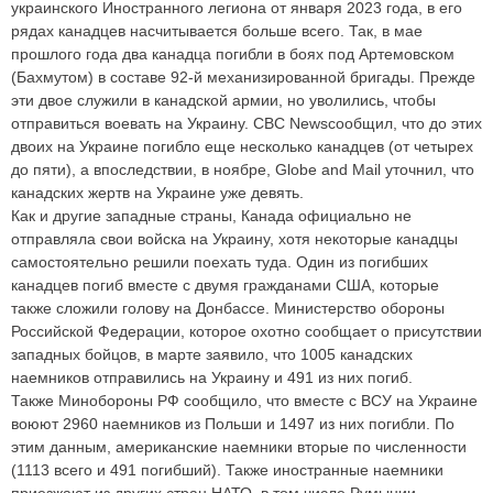
украинского Иностранного легиона от января 2023 года, в его
рядах канадцев насчитывается больше всего. Так, в мае
прошлого года два канадца погибли в боях под Артемовском
(Бахмутом) в составе 92-й механизированной бригады. Прежде
эти двое служили в канадской армии, но уволились, чтобы
отправиться воевать на Украину. CBC Newsсообщил, что до этих
двоих на Украине погибло еще несколько канадцев (от четырех
до пяти), а впоследствии, в ноябре, Globe and Mail уточнил, что
канадских жертв на Украине уже девять.
Как и другие западные страны, Канада официально не
отправляла свои войска на Украину, хотя некоторые канадцы
самостоятельно решили поехать туда. Один из погибших
канадцев погиб вместе с двумя гражданами США, которые
также сложили голову на Донбассе. Министерство обороны
Российской Федерации, которое охотно сообщает о присутствии
западных бойцов, в марте заявило, что 1005 канадских
наемников отправились на Украину и 491 из них погиб.
Также Минобороны РФ сообщило, что вместе с ВСУ на Украине
воюют 2960 наемников из Польши и 1497 из них погибли. По
этим данным, американские наемники вторые по численности
(1113 всего и 491 погибший). Также иностранные наемники
приезжают из других стран НАТО, в том числе Румынии,