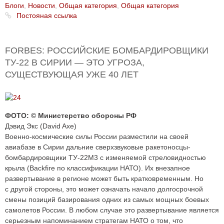
Блоги
,
Новости
,
Общая категория
,
Общая категория
Постояная ссылка
FORBES: РОССИЙСКИЕ БОМБАРДИРОВЩИКИ
ТУ-22 В СИРИИ — ЭТО УГРОЗА,
СУЩЕСТВУЮЩАЯ УЖЕ 40 ЛЕТ
ФОТО: © Министерство обороны РФ
Дэвид Экс (David Axe)
Военно-космические силы России разместили на своей
авиабазе в Сирии дальние сверхзвуковые ракетоносцы-
бомбардировщики ТУ-22М3 с изменяемой стреловидностью
крыла (Backfire по классификации НАТО). Их внезапное
развертывание в регионе может быть кратковременным. Но
с другой стороны, это может означать начало долгосрочной
смены позиций базирования одних из самых мощных боевых
самолетов России. В любом случае это развертывание является
серьезным напоминанием стратегам НАТО о том, что