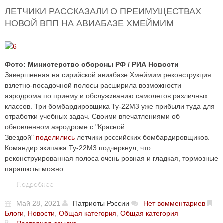
ЛЕТЧИКИ РАССКАЗАЛИ О ПРЕИМУЩЕСТВАХ
НОВОЙ ВПП НА АВИАБАЗЕ ХМЕЙМИМ
Фото: Министерство обороны РФ / РИА Новости
Завершенная на сирийской авиабазе Хмеймим реконструкция
взлетно-посадочной полосы расширила возможности
аэродрома по приему и обслуживанию самолетов различных
классов. Три бомбардировщика Ту-22М3 уже прибыли туда для
отработки учебных задач. Своими впечатлениями об
обновленном аэродроме с "Красной
Звездой"
поделились
летчики российских бомбардировщиков.
Командир экипажа Ту-22М3 подчеркнул, что
реконструированная полоса очень ровная и гладкая, тормозные
парашюты можно...
Подробнее
Май 28, 2021
Патриоты России
Нет вомментариев
Блоги
,
Новости
,
Общая категория
,
Общая категория
Постояная ссылка