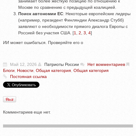
занимает более жесткую позицию по отношению к
Москве по сравнению с предыдущей коалицией.
Поиск автономии ЕС
: Некоторые европейские лидеры
(например, президент Финляндии Александр Стубб)
заявляют о необходимости прямого диалога Европы с
Россией без участия США.
[
1
,
2
,
3
,
4
]
ИИ может ошибаться. Проверяйте его о
Май 12, 2026
Патриоты России
Нет вомментариев
Блоги
,
Новости
,
Общая категория
,
Общая категория
Постояная ссылка
Комментариев еще нет.