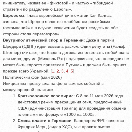
инициативу, назвав ее «фиктовой» и частью «гибридной
стратегии по разделению Европы».
Евросоюз
: Глава европейской дипломатии Кая Каллас
заявила, что Шредер является «лоббистом российских
госкомпаний» и в случае назначения будет «сидеть по обе
стороны стола переговоров».
Внутриполитический спор в Германии
: Даже в партии
Шредера (СДПГ) идея вызвала раскол. Одни депутаты (Ральф
Штегнер) считают, что Европа должна использовать любой шанс
для мира, другие (Михаэль Рот) подчеркивают, что посредник не
может быть «просто приятелем Путина» и должен быть принят
прежде всего Украиной.
[
1
,
2
,
3
,
4
,
5
]
Политический фон (май 2026)
Инициатива прозвучала на фоне важных событий в
международной политике:
Краткосрочное перемирие
: С 8 по 11 мая 2026 года
действовал режим прекращения огня, предложенный
США (администрация Трампа) для проведения обмена
пленными по формуле «1000 на 1000».
Смена власти в Германии
: Канцлером ФРГ является
Фридрих Мерц (лидер ХДС), чье правительство