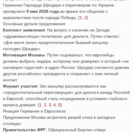
Германии Герхарда Шредера к переговорам по Украине
прозвучало
9 мая 2026 года
во время его общения с
журналистами после парада Победы. [
1
,
2
]
Основные детали предложения
Контекст заявления
: На вопрос о наличии на Западе
«здравомыслящих политиков» для диалога, Путин ответил:
«Для меня лично предпочтительнее бывший канцлер…
господин Шредер».
Мотивация Москвы
: Путин подчеркнул, что европейцы
должны выбрать лидера, которому они доверяют и который «не
наговорил гадостей» в адрес России. Шредер считается давним
другом российского президента и сохраняет с ним личный
контакт.
Формат участия
: Экс-канцлер рассматривается как
«предпочтительный переговорщик» для диалога между Россией
и Европой, способный стать посредником в условиях глубокого
кризиса доверия.
[
1
,
2
,
3
,
4
,
5
]
Реакция Германии и Евросоюза
Предложение Москвы встретило резкий отказ в западных
столицах:
Правительство ФРГ
: Официальный Берлин отверг