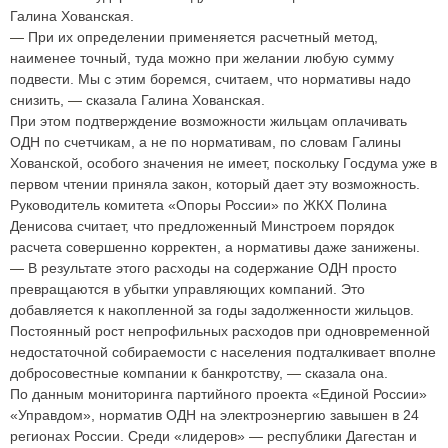
Галина Хованская.
—
При их определении применяется расчетный метод,
наименее точный, туда можно при желании любую сумму
подвести. Мы с этим боремся, считаем, что нормативы надо
снизить,
—
сказала Галина Хованская.
При этом подтверждение возможности жильцам оплачивать
ОДН по счетчикам, а не по нормативам, по словам Галины
Хованской, особого значения не имеет, поскольку Госдума уже в
первом чтении приняла закон, который дает эту возможность.
Руководитель комитета «Опоры России» по ЖКХ Полина
Денисова считает, что предложенный Минстроем порядок
расчета совершенно корректен, а нормативы даже занижены.
—
В результате этого расходы на содержание ОДН просто
превращаются в убытки управляющих компаний. Это
добавляется к накопленной за годы задолженности жильцов.
Постоянный рост непрофильных расходов при одновременной
недостаточной собираемости с населения подталкивает вполне
добросовестные компании к банкротству,
—
сказала она.
По данным мониторинга партийного проекта «Единой России»
«Управдом», норматив ОДН на электроэнергию завышен в 24
регионах России. Среди «лидеров»
—
республики Дагестан и