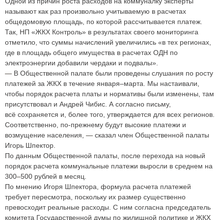
Одной из причин роста расходов на коммуналку эксперты
называют как раз произвольно учитываемую в расчетах
общедомовую площадь, по которой рассчитывается платеж.
Так, НП «ЖКХ Контроль» в результатах своего мониторинга
отметило, что суммы начислений увеличились «в тех регионах,
где в площадь общего имущества в расчетах ОДН по
электроэнергии добавили чердаки и подвалы».
—
В Общественной палате были проведены слушания по росту
платежей за ЖКХ в течение января–марта. Мы настаивали,
чтобы порядок расчета платы и нормативы были изменены, там
присутствовал и Андрей Чибис. А согласно письму,
всё сохраняется и, более того, утверждается для всех регионов.
Соответственно, по-прежнему будут высокие платежи и
возмущение населения,
—
сказал член Общественной палаты
Игорь Шпектор.
По данным Общественной палаты, после перехода на новый
порядок расчета коммунальные платежи выросли в среднем на
300
–
500 рублей в месяц.
По мнению Игоря Шпектора, формула расчета платежей
требует пересмотра, поскольку их размер существенно
превосходит реальные расходы. С ним согласна председатель
комитета Государственной думы по жилищной политике и ЖКХ