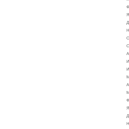
Ф
Я
Д
Н
О
С
А
И
И
М
А
М
Ф
Я
Д
Н