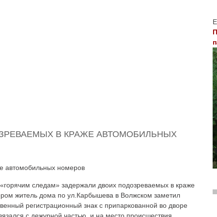
Е
П
п
ЗРЕВАЕМЫХ В КРАЖЕ АВТОМОБИЛЬНЫХ
 «горячим следам» задержали двоих подозреваемых в краже
ером житель дома по ул.Карбышева в Волжском заметил
твенный регистрационный знак с припаркованной во дворе
язался с дежурной частью, и на место происшествия