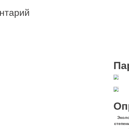
нтарий
Па
Оп
Эколо
степен