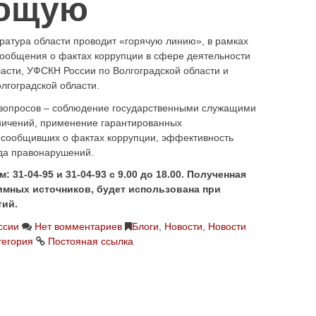
уратура области проводит «горячую линию», в рамках
сообщения о фактах коррупции в сфере деятельности
асти, УФСКН России по Волгоградской области и
лгоградской области.
 вопросов – соблюдение государственными служащими
ничений, применение гарантированных
 сообщивших о фактах коррупции, эффективность
да правонарушений.
31-04-95 и 31-04-93 с 9.00 до 18.00. Полученная
имных источников, будет использована при
тий.
ссии
Нет вомментариев
Блоги
,
Новости
,
Новости
тегория
Постояная ссылка