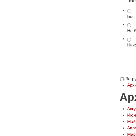
он
Бес
Не 
Ник
Загруз
Арх
Ар
Авгу
Июн
Май
Апр
Мар