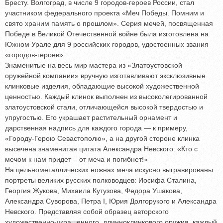
Бресту. Волгоград, в числе 9 городов-героев России, стал
участником федерального проекта «Меч Победы. Помним и
свято храним память о прошлом». Серия мечей, посвященная
Победе в Великой Отечественной войне была изготовлена на
Южном Урале для 9 российских городов, удостоенных звания
«городов-героев».
Знаменитые на весь мир мастера из «Златоустовской
оружейной компании» вручную изготавливают эксклюзивные
клинковые изделия, обладающие высокой художественной
ценностью. Каждый клинок выполнен из высоколегированной
златоустовской стали, отличающейся высокой твердостью и
упругостью. Его украшает растительный орнамент и
дарственная надпись для каждого города — к примеру,
«Городу-Герою Севастополю», а на другой стороне клинка
высечена знаменитая цитата Александра Невского: «Кто с
мечом к нам придет – от меча и погибнет!»
На цельнометаллических ножнах меча искусно выгравированы
портреты великих русских полководцев: Иосифа Сталина,
Георгия Жукова, Михаила Кутузова, Федора Ушакова,
Александра Суворова, Петра I, Юрия Долгорукого и Александра
Невского. Представляя собой образец авторского
художественно-украшенного, длинноклинкового оружия, каждый